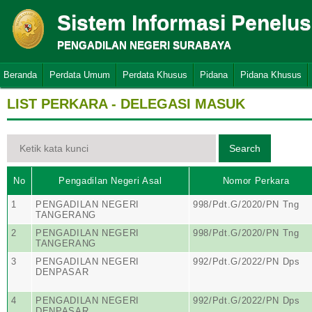
Sistem Informasi Penelu
PENGADILAN NEGERI SURABAYA
Beranda
Perdata Umum
Perdata Khusus
Pidana
Pidana Khusus
LIST PERKARA - DELEGASI MASUK
No
Pengadilan Negeri Asal
Nomor Perkara
1
PENGADILAN NEGERI
998/Pdt.G/2020/PN Tng
TANGERANG
2
PENGADILAN NEGERI
998/Pdt.G/2020/PN Tng
TANGERANG
3
PENGADILAN NEGERI
992/Pdt.G/2022/PN Dps
DENPASAR
4
PENGADILAN NEGERI
992/Pdt.G/2022/PN Dps
DENPASAR