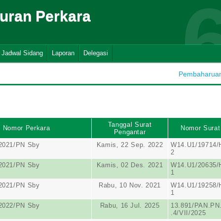
suran Perkara
Jadwal Sidang
Laporan
Delegasi
Pembaharuan 
Tanggal Surat
Nomor Perkara
Nomor Surat
Pengantar
/2021/PN Sby
Kamis, 22 Sep. 2022
W14.U1/19714/
2
/2021/PN Sby
Kamis, 02 Des. 2021
W14.U1/20635/
1
/2021/PN Sby
Rabu, 10 Nov. 2021
W14.U1/19258/
1
/2022/PN Sby
Rabu, 16 Jul. 2025
13.891/PAN.PN
.4/VII/2025