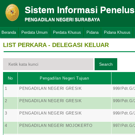
Sistem Informasi Penelu
PENGADILAN NEGERI SURABAYA
Beranda
Perdata Umum
Perdata Khusus
Pidana
Pidana Khusus
LIST PERKARA - DELEGASI KELUAR
No
Pengadilan Negeri Tujuan
1
PENGADILAN NEGERI GRESIK
999/Pdt.G
2
PENGADILAN NEGERI GRESIK
999/Pdt.G
3
PENGADILAN NEGERI GRESIK
999/Pdt.G
4
PENGADILAN NEGERI MOJOKERTO
997/Pdt.G