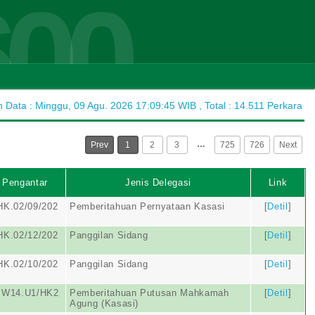
600
Data : Minggu, 09 Agu. 2026 17:09:45 WIB , Total : 14.511 Perkara
…
Prev
1
2
3
725
726
Next
 Pengantar
Jenis Delegasi
Link
HK.02/09/202
Pemberitahuan Pernyataan Kasasi
[
Detil
]
HK.02/12/202
Panggilan Sidang
[
Detil
]
HK.02/10/202
Panggilan Sidang
[
Detil
]
.W14.U1/HK2
Pemberitahuan Putusan Mahkamah
[
Detil
]
Agung (Kasasi)