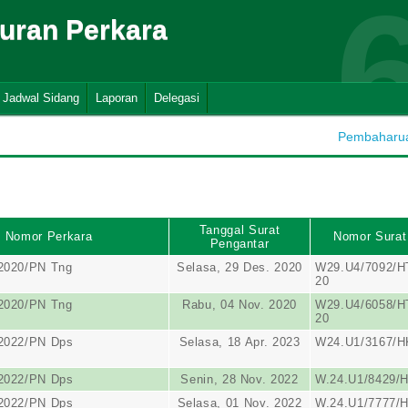
suran Perkara
Jadwal Sidang
Laporan
Delegasi
Pembaharuan
Tanggal Surat
Nomor Perkara
Nomor Surat
Pengantar
2020/PN Tng
Selasa, 29 Des. 2020
W29.U4/7092/HT
20
2020/PN Tng
Rabu, 04 Nov. 2020
W29.U4/6058/HT
20
/2022/PN Dps
Selasa, 18 Apr. 2023
W24.U1/3167/H
/2022/PN Dps
Senin, 28 Nov. 2022
W.24.U1/8429/H
/2022/PN Dps
Selasa, 01 Nov. 2022
W.24.U1/7777/H