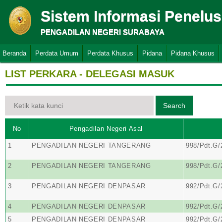
Sistem Informasi Penelu
PENGADILAN NEGERI SURABAYA
Beranda
Perdata Umum
Perdata Khusus
Pidana
Pidana Khusus
LIST PERKARA - DELEGASI MASUK
No
Pengadilan Negeri Asal
1
PENGADILAN NEGERI TANGERANG
998/Pdt.G/
2
PENGADILAN NEGERI TANGERANG
998/Pdt.G/
3
PENGADILAN NEGERI DENPASAR
992/Pdt.G
4
PENGADILAN NEGERI DENPASAR
992/Pdt.G
5
PENGADILAN NEGERI DENPASAR
992/Pdt.G