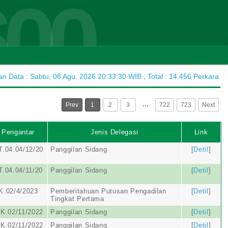
600
 Data : Sabtu, 08 Agu. 2026 20:33:30 WIB , Total : 14.456 Perkara
…
Prev
1
2
3
722
723
Next
 Pengantar
Jenis Delegasi
Link
.04.04/12/20
Panggilan Sidang
[
Detil
]
.04.04/11/20
Panggilan Sidang
[
Detil
]
K.02/4/2023
Pemberitahuan Putusan Pengadilan
[
Detil
]
Tingkat Pertama
K.02/11/2022
Panggilan Sidang
[
Detil
]
K.02/11/2022
Panggilan Sidang
[
Detil
]