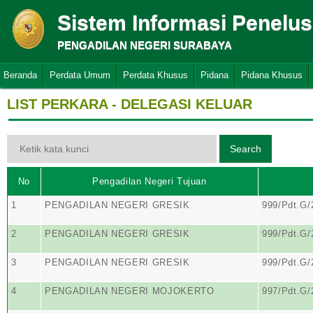
Sistem Informasi Penelu
PENGADILAN NEGERI SURABAYA
Beranda
Perdata Umum
Perdata Khusus
Pidana
Pidana Khusus
LIST PERKARA - DELEGASI KELUAR
No
Pengadilan Negeri Tujuan
1
PENGADILAN NEGERI GRESIK
999/Pdt.G
2
PENGADILAN NEGERI GRESIK
999/Pdt.G
3
PENGADILAN NEGERI GRESIK
999/Pdt.G
4
PENGADILAN NEGERI MOJOKERTO
997/Pdt.G