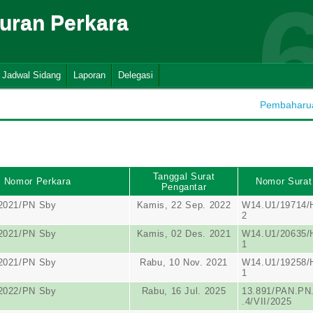
suran Perkara
Jadwal Sidang
Laporan
Delegasi
Pembaharuan
Tanggal Surat
Nomor Perkara
Nomor Surat
Pengantar
/2021/PN Sby
Kamis, 22 Sep. 2022
W14.U1/19714/
2
/2021/PN Sby
Kamis, 02 Des. 2021
W14.U1/20635/
1
/2021/PN Sby
Rabu, 10 Nov. 2021
W14.U1/19258/
1
/2022/PN Sby
Rabu, 16 Jul. 2025
13.891/PAN.PN
.4/VII/2025