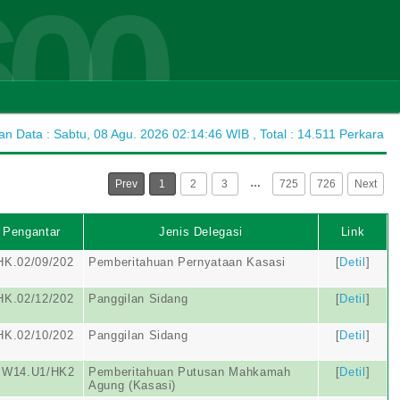
600
 Data : Sabtu, 08 Agu. 2026 02:14:46 WIB , Total : 14.511 Perkara
…
Prev
1
2
3
725
726
Next
 Pengantar
Jenis Delegasi
Link
HK.02/09/202
Pemberitahuan Pernyataan Kasasi
[
Detil
]
HK.02/12/202
Panggilan Sidang
[
Detil
]
HK.02/10/202
Panggilan Sidang
[
Detil
]
.W14.U1/HK2
Pemberitahuan Putusan Mahkamah
[
Detil
]
Agung (Kasasi)