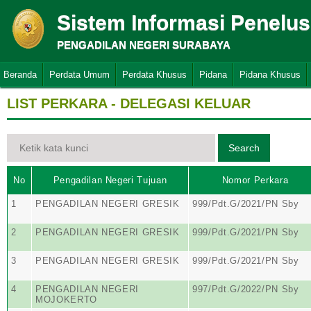
Sistem Informasi Penelu
PENGADILAN NEGERI SURABAYA
Beranda
Perdata Umum
Perdata Khusus
Pidana
Pidana Khusus
LIST PERKARA - DELEGASI KELUAR
No
Pengadilan Negeri Tujuan
Nomor Perkara
1
PENGADILAN NEGERI GRESIK
999/Pdt.G/2021/PN Sby
2
PENGADILAN NEGERI GRESIK
999/Pdt.G/2021/PN Sby
3
PENGADILAN NEGERI GRESIK
999/Pdt.G/2021/PN Sby
4
PENGADILAN NEGERI
997/Pdt.G/2022/PN Sby
MOJOKERTO