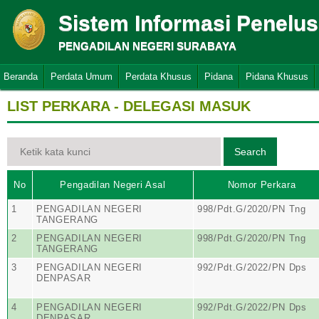
Sistem Informasi Penelu
PENGADILAN NEGERI SURABAYA
Beranda
Perdata Umum
Perdata Khusus
Pidana
Pidana Khusus
LIST PERKARA - DELEGASI MASUK
No
Pengadilan Negeri Asal
Nomor Perkara
1
PENGADILAN NEGERI
998/Pdt.G/2020/PN Tng
TANGERANG
2
PENGADILAN NEGERI
998/Pdt.G/2020/PN Tng
TANGERANG
3
PENGADILAN NEGERI
992/Pdt.G/2022/PN Dps
DENPASAR
4
PENGADILAN NEGERI
992/Pdt.G/2022/PN Dps
DENPASAR