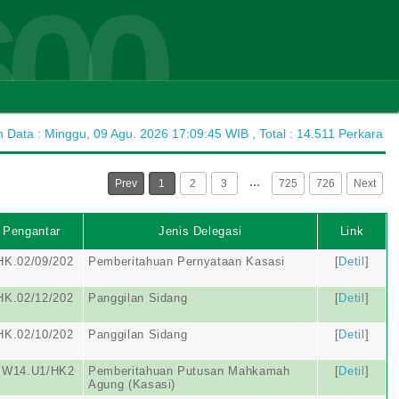
600
Data : Minggu, 09 Agu. 2026 17:09:45 WIB , Total : 14.511 Perkara
…
Prev
1
2
3
725
726
Next
 Pengantar
Jenis Delegasi
Link
HK.02/09/202
Pemberitahuan Pernyataan Kasasi
[
Detil
]
HK.02/12/202
Panggilan Sidang
[
Detil
]
HK.02/10/202
Panggilan Sidang
[
Detil
]
.W14.U1/HK2
Pemberitahuan Putusan Mahkamah
[
Detil
]
Agung (Kasasi)