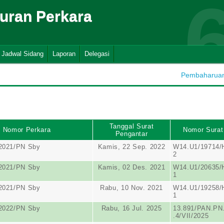
suran Perkara
Jadwal Sidang
Laporan
Delegasi
Pembaharuan 
Tanggal Surat
Nomor Perkara
Nomor Surat
Pengantar
/2021/PN Sby
Kamis, 22 Sep. 2022
W14.U1/19714/
2
/2021/PN Sby
Kamis, 02 Des. 2021
W14.U1/20635/
1
/2021/PN Sby
Rabu, 10 Nov. 2021
W14.U1/19258/
1
/2022/PN Sby
Rabu, 16 Jul. 2025
13.891/PAN.PN
.4/VII/2025