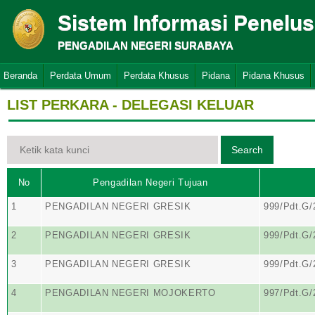
Sistem Informasi Penelu
PENGADILAN NEGERI SURABAYA
Beranda
Perdata Umum
Perdata Khusus
Pidana
Pidana Khusus
LIST PERKARA - DELEGASI KELUAR
No
Pengadilan Negeri Tujuan
1
PENGADILAN NEGERI GRESIK
999/Pdt.G
2
PENGADILAN NEGERI GRESIK
999/Pdt.G
3
PENGADILAN NEGERI GRESIK
999/Pdt.G
4
PENGADILAN NEGERI MOJOKERTO
997/Pdt.G