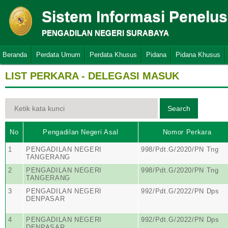
Sistem Informasi Penelu
PENGADILAN NEGERI SURABAYA
Beranda
Perdata Umum
Perdata Khusus
Pidana
Pidana Khusus
LIST PERKARA - DELEGASI MASUK
No
Pengadilan Negeri Asal
Nomor Perkara
1
PENGADILAN NEGERI
998/Pdt.G/2020/PN Tng
TANGERANG
2
PENGADILAN NEGERI
998/Pdt.G/2020/PN Tng
TANGERANG
3
PENGADILAN NEGERI
992/Pdt.G/2022/PN Dps
DENPASAR
4
PENGADILAN NEGERI
992/Pdt.G/2022/PN Dps
DENPASAR