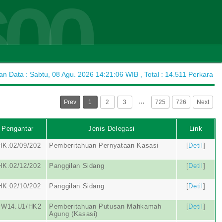
600
 Data : Sabtu, 08 Agu. 2026 14:21:06 WIB , Total : 14.511 Perkara
…
Prev
1
2
3
725
726
Next
 Pengantar
Jenis Delegasi
Link
HK.02/09/202
Pemberitahuan Pernyataan Kasasi
[
Detil
]
HK.02/12/202
Panggilan Sidang
[
Detil
]
HK.02/10/202
Panggilan Sidang
[
Detil
]
.W14.U1/HK2
Pemberitahuan Putusan Mahkamah
[
Detil
]
Agung (Kasasi)