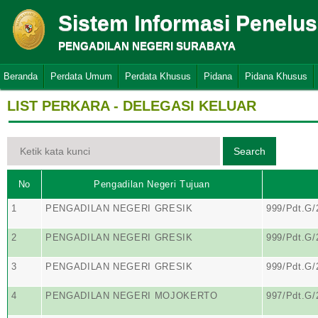
Sistem Informasi Penelu
PENGADILAN NEGERI SURABAYA
Beranda
Perdata Umum
Perdata Khusus
Pidana
Pidana Khusus
LIST PERKARA - DELEGASI KELUAR
No
Pengadilan Negeri Tujuan
1
PENGADILAN NEGERI GRESIK
999/Pdt.G
2
PENGADILAN NEGERI GRESIK
999/Pdt.G
3
PENGADILAN NEGERI GRESIK
999/Pdt.G
4
PENGADILAN NEGERI MOJOKERTO
997/Pdt.G