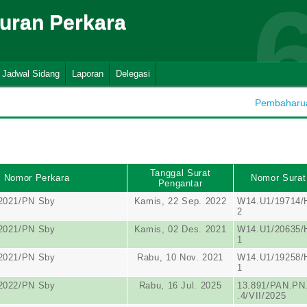
suran Perkara
Jadwal Sidang
Laporan
Delegasi
Pembaharuan
Tanggal Surat
Nomor Perkara
Nomor Surat
Pengantar
/2021/PN Sby
Kamis, 22 Sep. 2022
W14.U1/19714/
2
/2021/PN Sby
Kamis, 02 Des. 2021
W14.U1/20635/
1
/2021/PN Sby
Rabu, 10 Nov. 2021
W14.U1/19258/
1
/2022/PN Sby
Rabu, 16 Jul. 2025
13.891/PAN.PN
.4/VII/2025