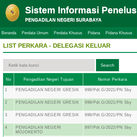
Sistem Informasi Penelu
PENGADILAN NEGERI SURABAYA
Beranda
Perdata Umum
Perdata Khusus
Pidana
Pidana Khusus
LIST PERKARA - DELEGASI KELUAR
No
Pengadilan Negeri Tujuan
Nomor Perkara
1
PENGADILAN NEGERI GRESIK
999/Pdt.G/2021/PN Sby
2
PENGADILAN NEGERI GRESIK
999/Pdt.G/2021/PN Sby
3
PENGADILAN NEGERI GRESIK
999/Pdt.G/2021/PN Sby
4
PENGADILAN NEGERI
997/Pdt.G/2022/PN Sby
MOJOKERTO