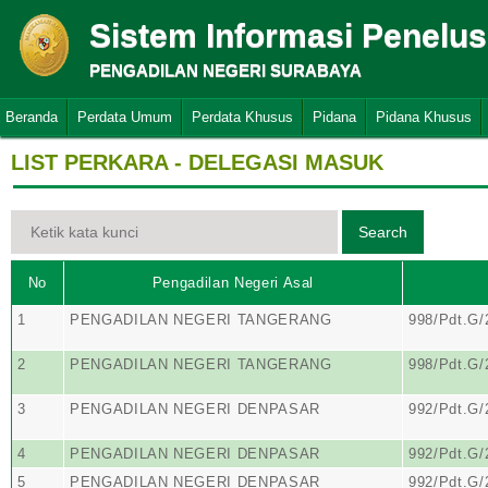
Sistem Informasi Penelu
PENGADILAN NEGERI SURABAYA
Beranda
Perdata Umum
Perdata Khusus
Pidana
Pidana Khusus
LIST PERKARA - DELEGASI MASUK
No
Pengadilan Negeri Asal
1
PENGADILAN NEGERI TANGERANG
998/Pdt.G/
2
PENGADILAN NEGERI TANGERANG
998/Pdt.G/
3
PENGADILAN NEGERI DENPASAR
992/Pdt.G
4
PENGADILAN NEGERI DENPASAR
992/Pdt.G
5
PENGADILAN NEGERI DENPASAR
992/Pdt.G