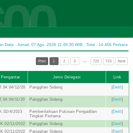
600
 Data : Jumat, 07 Agu. 2026 11:49:30 WIB , Total : 14.456 Perkara
…
Prev
1
2
3
722
723
Next
 Pengantar
Jenis Delegasi
Link
.04.04/12/20
Panggilan Sidang
[
Detil
]
.04.04/11/20
Panggilan Sidang
[
Detil
]
K.02/4/2023
Pemberitahuan Putusan Pengadilan
[
Detil
]
Tingkat Pertama
K.02/11/2022
Panggilan Sidang
[
Detil
]
K.02/11/2022
Panggilan Sidang
[
Detil
]