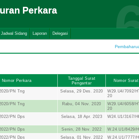
suran Perkara
Jadwal Sidang
Laporan
Delegasi
Pembaharuan
Tanggal Surat
Nomor Perkara
Nomor Surat
Pengantar
2020/PN Tng
Selasa, 29 Des. 2020
W29.U4/7092/HT
20
2020/PN Tng
Rabu, 04 Nov. 2020
W29.U4/6058/HT
20
/2022/PN Dps
Selasa, 18 Apr. 2023
W24.U1/3167/H
/2022/PN Dps
Senin, 28 Nov. 2022
W.24.U1/8429/H
/2022/PN Dps
Selasa, 01 Nov. 2022
W.24.U1/7777/H