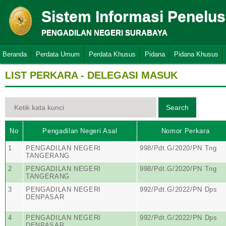
Sistem Informasi Penelu
PENGADILAN NEGERI SURABAYA
Beranda
Perdata Umum
Perdata Khusus
Pidana
Pidana Khusus
LIST PERKARA - DELEGASI MASUK
No
Pengadilan Negeri Asal
Nomor Perkara
1
PENGADILAN NEGERI
998/Pdt.G/2020/PN Tng
TANGERANG
2
PENGADILAN NEGERI
998/Pdt.G/2020/PN Tng
TANGERANG
3
PENGADILAN NEGERI
992/Pdt.G/2022/PN Dps
DENPASAR
4
PENGADILAN NEGERI
992/Pdt.G/2022/PN Dps
DENPASAR