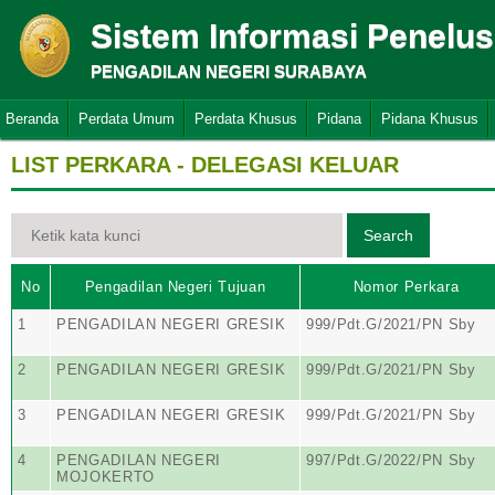
Sistem Informasi Penelu
PENGADILAN NEGERI SURABAYA
Beranda
Perdata Umum
Perdata Khusus
Pidana
Pidana Khusus
LIST PERKARA - DELEGASI KELUAR
No
Pengadilan Negeri Tujuan
Nomor Perkara
1
PENGADILAN NEGERI GRESIK
999/Pdt.G/2021/PN Sby
2
PENGADILAN NEGERI GRESIK
999/Pdt.G/2021/PN Sby
3
PENGADILAN NEGERI GRESIK
999/Pdt.G/2021/PN Sby
4
PENGADILAN NEGERI
997/Pdt.G/2022/PN Sby
MOJOKERTO