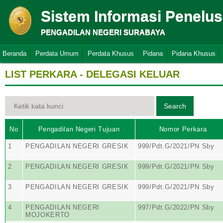
Sistem Informasi Penelu
PENGADILAN NEGERI SURABAYA
Beranda
Perdata Umum
Perdata Khusus
Pidana
Pidana Khusus
LIST PERKARA - DELEGASI KELUAR
No
Pengadilan Negeri Tujuan
Nomor Perkara
1
PENGADILAN NEGERI GRESIK
999/Pdt.G/2021/PN Sby
2
PENGADILAN NEGERI GRESIK
999/Pdt.G/2021/PN Sby
3
PENGADILAN NEGERI GRESIK
999/Pdt.G/2021/PN Sby
4
PENGADILAN NEGERI
997/Pdt.G/2022/PN Sby
MOJOKERTO