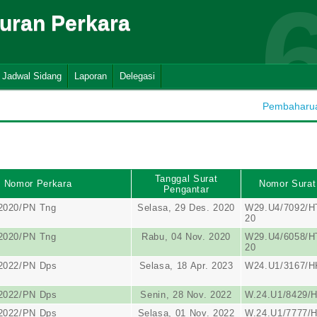
suran Perkara
Jadwal Sidang
Laporan
Delegasi
Pembaharuan
Tanggal Surat
Nomor Perkara
Nomor Surat
Pengantar
2020/PN Tng
Selasa, 29 Des. 2020
W29.U4/7092/HT
20
2020/PN Tng
Rabu, 04 Nov. 2020
W29.U4/6058/HT
20
/2022/PN Dps
Selasa, 18 Apr. 2023
W24.U1/3167/H
/2022/PN Dps
Senin, 28 Nov. 2022
W.24.U1/8429/H
/2022/PN Dps
Selasa, 01 Nov. 2022
W.24.U1/7777/H