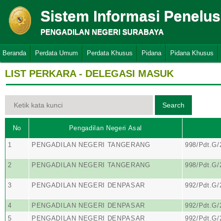
Sistem Informasi Penelu
PENGADILAN NEGERI SURABAYA
Beranda
Perdata Umum
Perdata Khusus
Pidana
Pidana Khusus
LIST PERKARA - DELEGASI MASUK
No
Pengadilan Negeri Asal
1
PENGADILAN NEGERI TANGERANG
998/Pdt.G/
2
PENGADILAN NEGERI TANGERANG
998/Pdt.G/
3
PENGADILAN NEGERI DENPASAR
992/Pdt.G
4
PENGADILAN NEGERI DENPASAR
992/Pdt.G
5
PENGADILAN NEGERI DENPASAR
992/Pdt.G