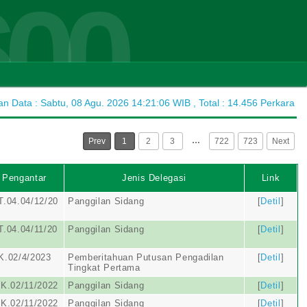
600
 Data : Sabtu, 08 Agu. 2026 14:21:06 WIB , Total : 14.456 Perkara
…
Prev
1
2
3
722
723
Next
 Pengantar
Jenis Delegasi
Link
.04.04/12/20
Panggilan Sidang
[
Detil
]
.04.04/11/20
Panggilan Sidang
[
Detil
]
K.02/4/2023
Pemberitahuan Putusan Pengadilan
[
Detil
]
Tingkat Pertama
K.02/11/2022
Panggilan Sidang
[
Detil
]
K.02/11/2022
Panggilan Sidang
[
Detil
]