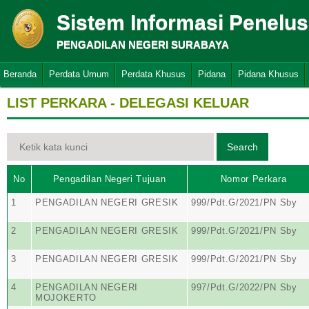
Sistem Informasi Penelu
PENGADILAN NEGERI SURABAYA
Beranda
Perdata Umum
Perdata Khusus
Pidana
Pidana Khusus
LIST PERKARA - DELEGASI KELUAR
No
Pengadilan Negeri Tujuan
Nomor Perkara
1
PENGADILAN NEGERI GRESIK
999/Pdt.G/2021/PN Sby
2
PENGADILAN NEGERI GRESIK
999/Pdt.G/2021/PN Sby
3
PENGADILAN NEGERI GRESIK
999/Pdt.G/2021/PN Sby
4
PENGADILAN NEGERI
997/Pdt.G/2022/PN Sby
MOJOKERTO