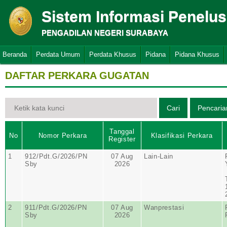
Sistem Informasi Penelu
PENGADILAN NEGERI SURABAYA
Beranda
Perdata Umum
Perdata Khusus
Pidana
Pidana Khusus
DAFTAR PERKARA GUGATAN
Tanggal
No
Nomor Perkara
Klasifikasi Perkara
Register
1
912/Pdt.G/2026/PN
07 Aug
Lain-Lain
Sby
2026
2
911/Pdt.G/2026/PN
07 Aug
Wanprestasi
Sby
2026