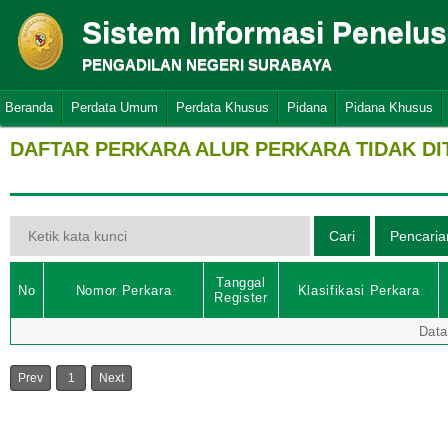
Sistem Informasi Penelu
PENGADILAN NEGERI SURABAYA
Beranda
Perdata Umum
Perdata Khusus
Pidana
Pidana Khusus
DAFTAR PERKARA ALUR PERKARA TIDAK D
Tanggal
No
Nomor Perkara
Klasifikasi Perkara
Register
Data
Prev
1
Next