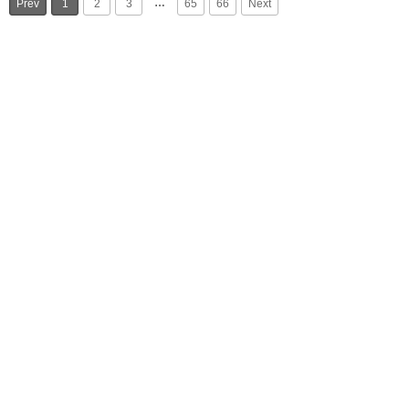
…
Prev
1
2
3
65
66
Next