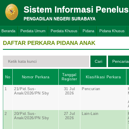
Sistem Informasi Penelu
PENGADILAN NEGERI SURABAYA
Beranda
Perdata Umum
Perdata Khusus
Pidana
Pidana Khusus
DAFTAR PERKARA PIDANA ANAK
Tanggal
No
Nomor Perkara
Klasifikasi Perkara
Register
1
21/Pid.Sus-
31 Jul
Pencurian
Anak/2026/PN Sby
2026
2
20/Pid.Sus-
27 Jul
Lain-Lain
Anak/2026/PN Sby
2026