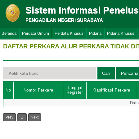
Sistem Informasi Penelu
PENGADILAN NEGERI SURABAYA
Beranda
Perdata Umum
Perdata Khusus
Pidana
Pidana Khusus
DAFTAR PERKARA ALUR PERKARA TIDAK D
Tanggal
No
Nomor Perkara
Klasifikasi Perkara
Register
Data
Prev
1
Next