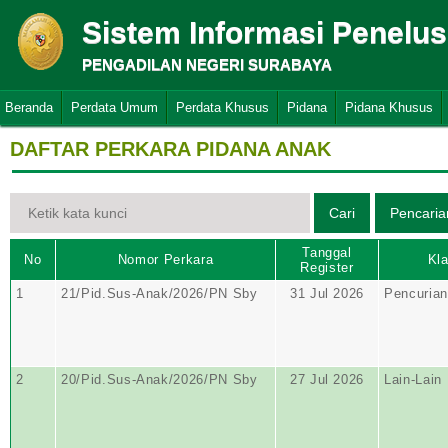
Sistem Informasi Penelu
PENGADILAN NEGERI SURABAYA
Beranda
Perdata Umum
Perdata Khusus
Pidana
Pidana Khusus
DAFTAR PERKARA PIDANA ANAK
Tanggal
No
Nomor Perkara
Kla
Register
1
21/Pid.Sus-Anak/2026/PN Sby
31 Jul 2026
Pencurian
2
20/Pid.Sus-Anak/2026/PN Sby
27 Jul 2026
Lain-Lain