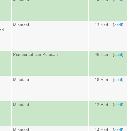
Minutasi
13 Hari
[
detil
]
AR,
Pemberitahuan Putusan
46 Hari
[
detil
]
Minutasi
18 Hari
[
detil
]
Minutasi
12 Hari
[
detil
]
Minutasi
14 Hari
[
detil
]