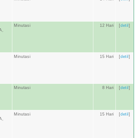
Minutasi
12 Hari
[
detil
]
A,
Minutasi
15 Hari
[
detil
]
Minutasi
8 Hari
[
detil
]
Minutasi
15 Hari
[
detil
]
A,