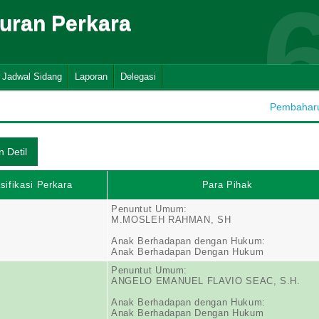
suran Perkara
Jadwal Sidang
Laporan
Delegasi
Pembaharua
sifikasi Perkara
Para Pihak
Penuntut Umum:
M.MOSLEH RAHMAN, SH
Anak Berhadapan dengan Hukum:
Anak Berhadapan Dengan Hukum
Penuntut Umum:
ANGELO EMANUEL FLAVIO SEAC, S.H.
Anak Berhadapan dengan Hukum:
Anak Berhadapan Dengan Hukum