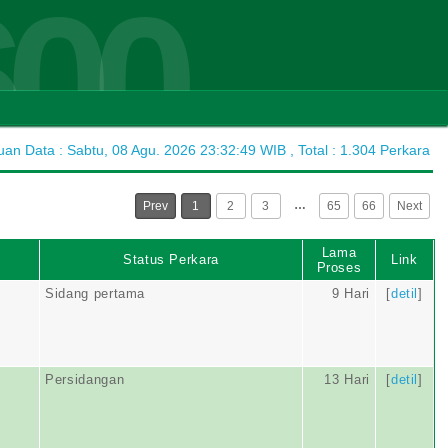
600
n Data : Sabtu, 08 Agu. 2026 23:32:49 WIB , Total : 1.304 Perkara
…
Prev
1
2
3
65
66
Next
Lama
Status Perkara
Link
Proses
Sidang pertama
9 Hari
[
detil
]
Persidangan
13 Hari
[
detil
]