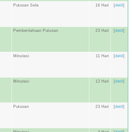
Putusan Sela
16 Hari
[
detil
]
Pemberitahuan Putusan
23 Hari
[
detil
]
Minutasi
11 Hari
[
detil
]
Minutasi
12 Hari
[
detil
]
Putusan
23 Hari
[
detil
]
Minutasi
4 Hari
[
detil
]