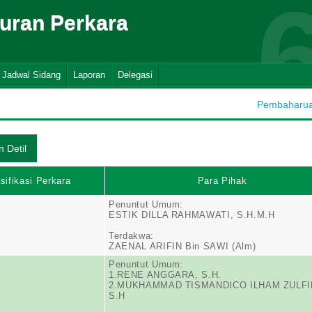
suran Perkara
Jadwal Sidang
Laporan
Delegasi
Pembaharuan
sifikasi Perkara
Para Pihak
Penuntut Umum:
ESTIK DILLA RAHMAWATI, S.H.M.H
Terdakwa:
ZAENAL ARIFIN Bin SAWI (Alm)
Penuntut Umum:
1.RENE ANGGARA, S.H.
2.MUKHAMMAD TISMANDICO ILHAM ZULFI
S.H