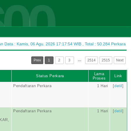
600
 Data : Kamis, 06 Agu. 2026 17:17:54 WIB , Total : 50.284 Perkara
…
Prev
1
2
3
2514
2515
Next
Lama
Status Perkara
Link
Proses
Pendaftaran Perkara
1 Hari
[
detil
]
Pendaftaran Perkara
1 Hari
[
detil
]
KAR,