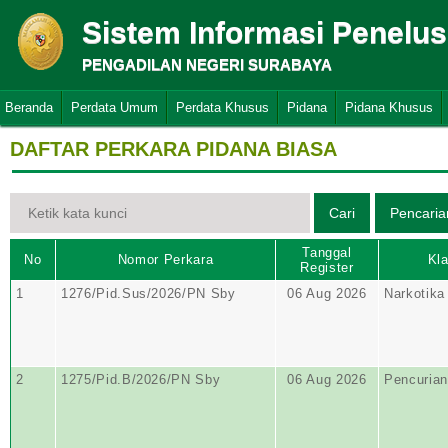
Sistem Informasi Penelu
PENGADILAN NEGERI SURABAYA
Beranda
Perdata Umum
Perdata Khusus
Pidana
Pidana Khusus
DAFTAR PERKARA PIDANA BIASA
Tanggal
No
Nomor Perkara
Kla
Register
1
1276/Pid.Sus/2026/PN Sby
06 Aug 2026
Narkotika
2
1275/Pid.B/2026/PN Sby
06 Aug 2026
Pencurian