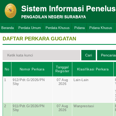
Sistem Informasi Penelu
PENGADILAN NEGERI SURABAYA
Beranda
Perdata Umum
Perdata Khusus
Pidana
Pidana Khusus
DAFTAR PERKARA GUGATAN
Tanggal
No
Nomor Perkara
Klasifikasi Perkara
Register
1
912/Pdt.G/2026/PN
07 Aug
Lain-Lain
Sby
2026
2
911/Pdt.G/2026/PN
07 Aug
Wanprestasi
Sby
2026