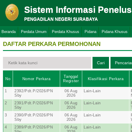
Sistem Informasi Penelu
PENGADILAN NEGERI SURABAYA
Beranda
Perdata Umum
Perdata Khusus
Pidana
Pidana Khusus
DAFTAR PERKARA PERMOHONAN
Tanggal
No
Nomor Perkara
Klasifikasi Perkara
Register
1
2392/Pdt.P/2026/PN
06 Aug
Lain-Lain
Sby
2026
2
2391/Pdt.P/2026/PN
06 Aug
Lain-Lain
Sby
2026
3
2390/Pdt.P/2026/PN
06 Aug
Lain-Lain
Sby
2026
4
2389/Pdt.P/2026/PN
06 Aug
Lain-Lain
Sby
2026