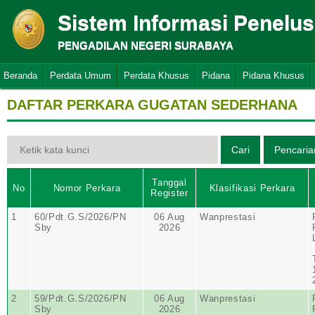
Sistem Informasi Penelu
PENGADILAN NEGERI SURABAYA
Beranda
Perdata Umum
Perdata Khusus
Pidana
Pidana Khusus
DAFTAR PERKARA GUGATAN SEDERHANA
Tanggal
No
Nomor Perkara
Klasifikasi Perkara
Register
1
60/Pdt.G.S/2026/PN
06 Aug
Wanprestasi
Sby
2026
2
59/Pdt.G.S/2026/PN
06 Aug
Wanprestasi
Sby
2026