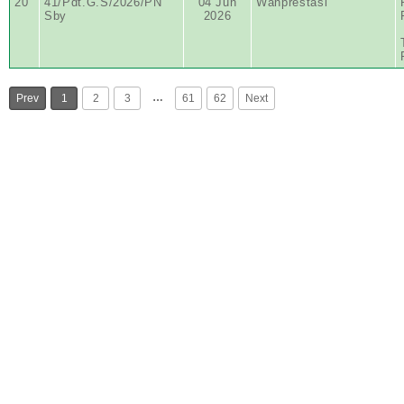
20
41/Pdt.G.S/2026/PN
04 Jun
Wanprestasi
Sby
2026
…
Prev
1
2
3
61
62
Next