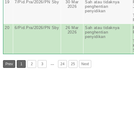
19
7/Pid.Pra/2026/PN Sby
30 Mar
Sah atau tidaknya
2026
penghentian
penyidikan
20
6/Pid.Pra/2026/PN Sby
26 Mar
Sah atau tidaknya
2026
penghentian
penyidikan
…
Prev
1
2
3
24
25
Next