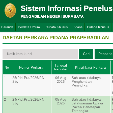
Sistem Informasi Penelu
PENGADILAN NEGERI SURABAYA
Beranda
Perdata Umum
Perdata Khusus
Pidana
Pidana Khusus
DAFTAR PERKARA PIDANA PRAPERADILAN
Tanggal
No
Nomor Perkara
Klasifikasi Perkara
Register
1
25/Pid.Pra/2026/PN
06 Aug
Sah atau tidaknya
Sby
2026
Penghentian
Penyidikan
2
24/Pid.Pra/2026/PN
05 Aug
Sah atau tidaknya
Sby
2026
pelaksanaan Upaya
Paksa Penetapan
Tersangka