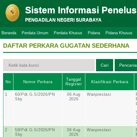
Sistem Informasi Penelu
PENGADILAN NEGERI SURABAYA
Beranda
Perdata Umum
Perdata Khusus
Pidana
Pidana Khusus
DAFTAR PERKARA GUGATAN SEDERHANA
Tanggal
No
Nomor Perkara
Klasifikasi Perkara
Register
1
60/Pdt.G.S/2026/PN
06 Aug
Wanprestasi
Sby
2026
2
59/Pdt.G.S/2026/PN
06 Aug
Wanprestasi
Sby
2026