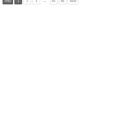
…
Prev
1
2
3
65
66
Next