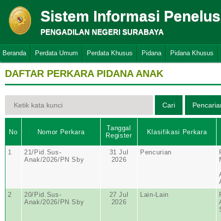
Sistem Informasi Penelu
PENGADILAN NEGERI SURABAYA
Beranda
Perdata Umum
Perdata Khusus
Pidana
Pidana Khusus
DAFTAR PERKARA PIDANA ANAK
Tanggal
No
Nomor Perkara
Klasifikasi Perkara
Register
1
21/Pid.Sus-
31 Jul
Pencurian
Anak/2026/PN Sby
2026
2
20/Pid.Sus-
27 Jul
Lain-Lain
Anak/2026/PN Sby
2026