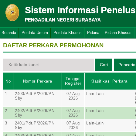
Sistem Informasi Penelu
PENGADILAN NEGERI SURABAYA
Beranda
Perdata Umum
Perdata Khusus
Pidana
Pidana Khusus
DAFTAR PERKARA PERMOHONAN
Tanggal
No
Nomor Perkara
Klasifikasi Perkara
Register
1
2403/Pdt.P/2026/PN
07 Aug
Lain-Lain
Sby
2026
2
2402/Pdt.P/2026/PN
07 Aug
Lain-Lain
Sby
2026
3
2401/Pdt.P/2026/PN
07 Aug
Lain-Lain
Sby
2026
4
2400/Pdt.P/2026/PN
07 Aug
Lain-Lain