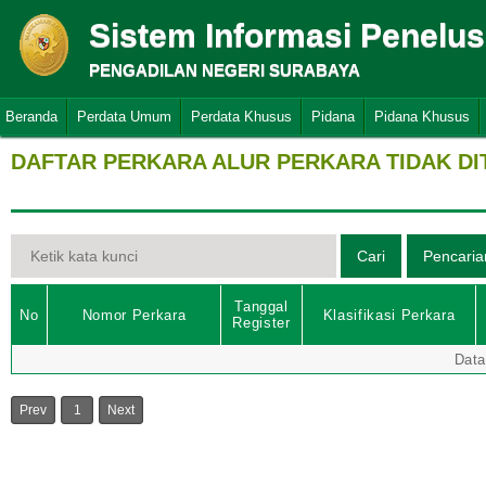
Sistem Informasi Penelu
PENGADILAN NEGERI SURABAYA
Beranda
Perdata Umum
Perdata Khusus
Pidana
Pidana Khusus
DAFTAR PERKARA ALUR PERKARA TIDAK D
Tanggal
No
Nomor Perkara
Klasifikasi Perkara
Register
Data
Prev
1
Next