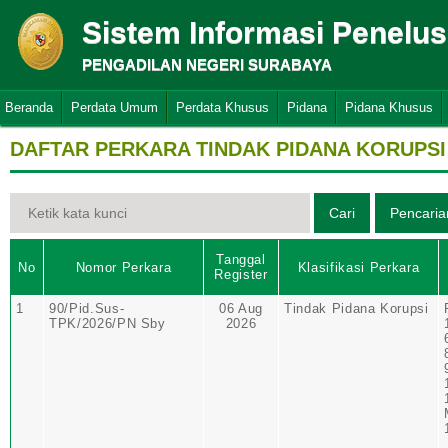
Sistem Informasi Penelu
PENGADILAN NEGERI SURABAYA
Beranda
Perdata Umum
Perdata Khusus
Pidana
Pidana Khusus
DAFTAR PERKARA TINDAK PIDANA KORUPSI
Tanggal
No
Nomor Perkara
Klasifikasi Perkara
Register
1
90/Pid.Sus-
06 Aug
Tindak Pidana Korupsi
TPK/2026/PN Sby
2026