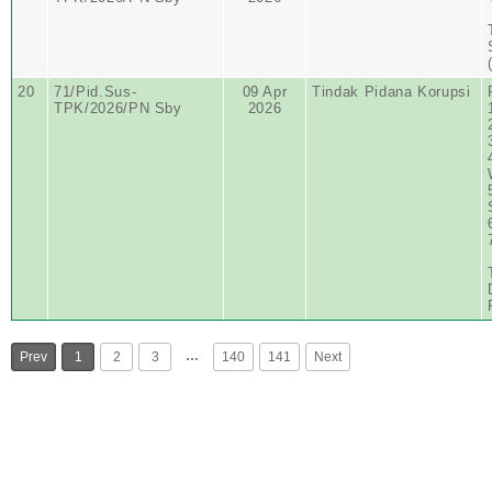
20
71/Pid.Sus-
09 Apr
Tindak Pidana Korupsi
TPK/2026/PN Sby
2026
…
Prev
1
2
3
140
141
Next