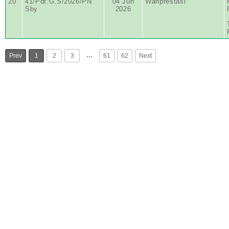
20
41/Pdt.G.S/2026/PN
04 Jun
Wanprestasi
Sby
2026
…
Prev
1
2
3
61
62
Next