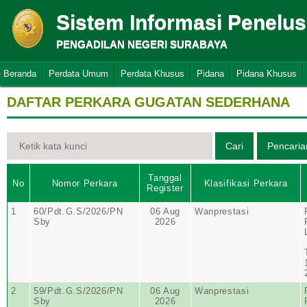
Sistem Informasi Penelu
PENGADILAN NEGERI SURABAYA
Beranda
Perdata Umum
Perdata Khusus
Pidana
Pidana Khusus
DAFTAR PERKARA GUGATAN SEDERHANA
Tanggal
No
Nomor Perkara
Klasifikasi Perkara
Register
1
60/Pdt.G.S/2026/PN
06 Aug
Wanprestasi
Sby
2026
2
59/Pdt.G.S/2026/PN
06 Aug
Wanprestasi
Sby
2026