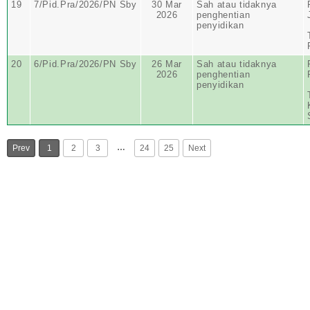
19
7/Pid.Pra/2026/PN Sby
30 Mar
Sah atau tidaknya
2026
penghentian
penyidikan
20
6/Pid.Pra/2026/PN Sby
26 Mar
Sah atau tidaknya
2026
penghentian
penyidikan
…
Prev
1
2
3
24
25
Next