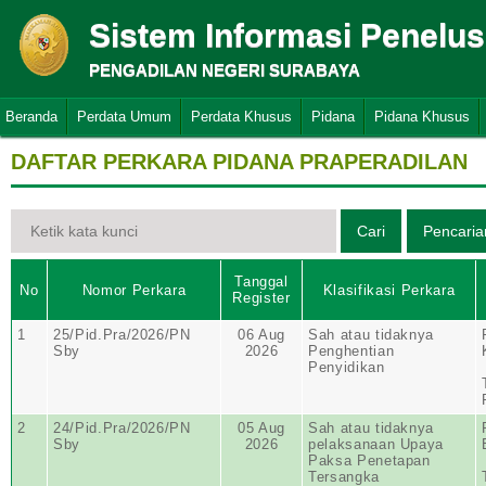
Sistem Informasi Penelu
PENGADILAN NEGERI SURABAYA
Beranda
Perdata Umum
Perdata Khusus
Pidana
Pidana Khusus
DAFTAR PERKARA PIDANA PRAPERADILAN
Tanggal
No
Nomor Perkara
Klasifikasi Perkara
Register
1
25/Pid.Pra/2026/PN
06 Aug
Sah atau tidaknya
Sby
2026
Penghentian
Penyidikan
2
24/Pid.Pra/2026/PN
05 Aug
Sah atau tidaknya
Sby
2026
pelaksanaan Upaya
Paksa Penetapan
Tersangka