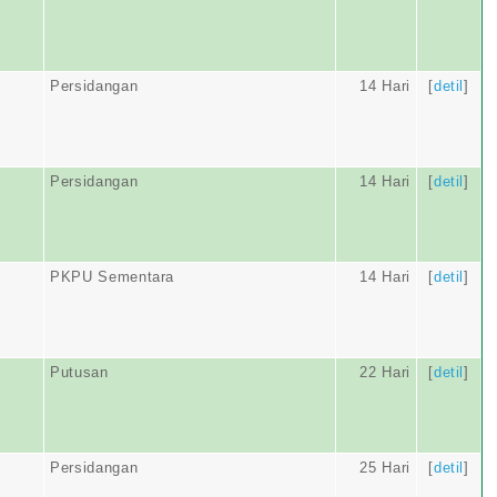
Persidangan
14 Hari
[
detil
]
Persidangan
14 Hari
[
detil
]
PKPU Sementara
14 Hari
[
detil
]
Putusan
22 Hari
[
detil
]
Persidangan
25 Hari
[
detil
]