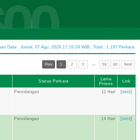
600
n Data : Jumat, 07 Agu. 2026 17:16:24 WIB , Total : 1.197 Perkara
…
Prev
1
2
3
59
60
Next
Lama
Status Perkara
Link
Proses
Persidangan
11 Hari
[
detil
]
Persidangan
14 Hari
[
detil
]