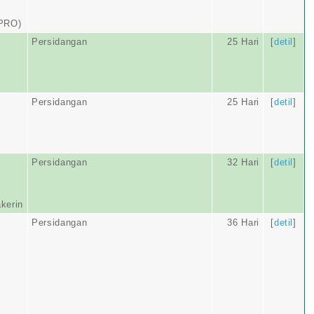
PRO)
Persidangan
25 Hari
[
detil
]
Persidangan
25 Hari
[
detil
]
Persidangan
32 Hari
[
detil
]
kerin
Persidangan
36 Hari
[
detil
]