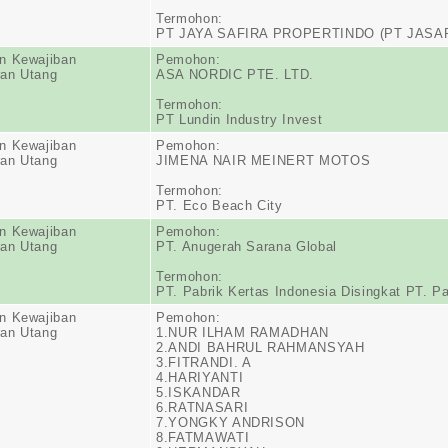
Termohon:
PT JAYA SAFIRA PROPERTINDO (PT JASA
n Kewajiban
Pemohon:
an Utang
ASA NORDIC PTE. LTD.
Termohon:
PT Lundin Industry Invest
n Kewajiban
Pemohon:
an Utang
JIMENA NAIR MEINERT MOTOS
Termohon:
PT. Eco Beach City
n Kewajiban
Pemohon:
an Utang
PT. Anugerah Sarana Global
Termohon:
PT. Pabrik Kertas Indonesia Disingkat PT. Pa
n Kewajiban
Pemohon:
an Utang
1.NUR ILHAM RAMADHAN
2.ANDI BAHRUL RAHMANSYAH
3.FITRANDI. A
4.HARIYANTI
5.ISKANDAR
6.RATNASARI
7.YONGKY ANDRISON
8.FATMAWATI