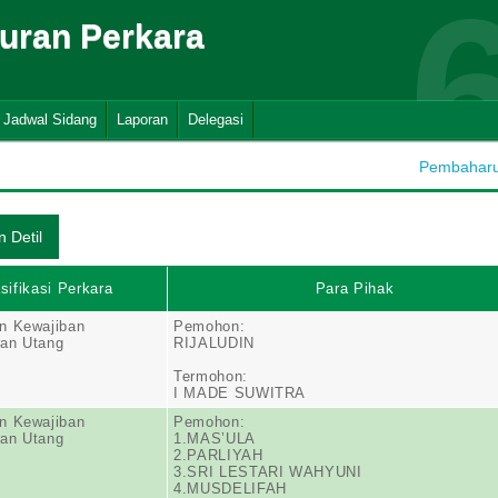
suran Perkara
Jadwal Sidang
Laporan
Delegasi
Pembaharua
sifikasi Perkara
Para Pihak
n Kewajiban
Pemohon:
an Utang
RIJALUDIN
Termohon:
I MADE SUWITRA
n Kewajiban
Pemohon:
an Utang
1.MAS’ULA
2.PARLIYAH
3.SRI LESTARI WAHYUNI
4.MUSDELIFAH