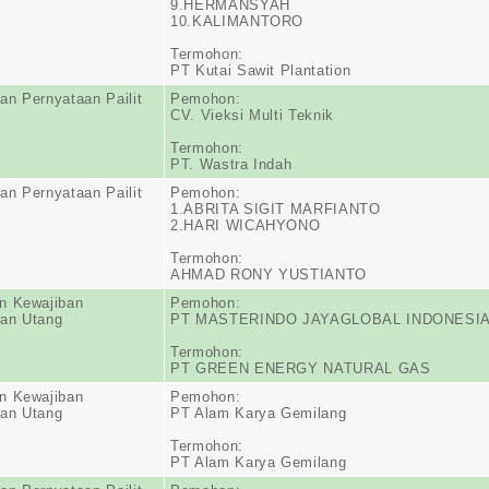
9.HERMANSYAH
10.KALIMANTORO
Termohon:
PT Kutai Sawit Plantation
n Pernyataan Pailit
Pemohon:
CV. Vieksi Multi Teknik
Termohon:
PT. Wastra Indah
n Pernyataan Pailit
Pemohon:
1.ABRITA SIGIT MARFIANTO
2.HARI WICAHYONO
Termohon:
AHMAD RONY YUSTIANTO
n Kewajiban
Pemohon:
an Utang
PT MASTERINDO JAYAGLOBAL INDONESI
Termohon:
PT GREEN ENERGY NATURAL GAS
n Kewajiban
Pemohon:
an Utang
PT Alam Karya Gemilang
Termohon:
PT Alam Karya Gemilang