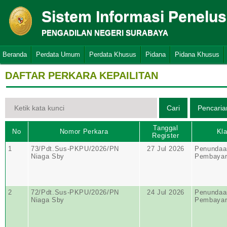
Sistem Informasi Penelu
PENGADILAN NEGERI SURABAYA
Beranda
Perdata Umum
Perdata Khusus
Pidana
Pidana Khusus
DAFTAR PERKARA KEPAILITAN
Tanggal
No
Nomor Perkara
Kla
Register
1
73/Pdt.Sus-PKPU/2026/PN
27 Jul 2026
Penundaa
Niaga Sby
Pembayar
2
72/Pdt.Sus-PKPU/2026/PN
24 Jul 2026
Penundaa
Niaga Sby
Pembayar