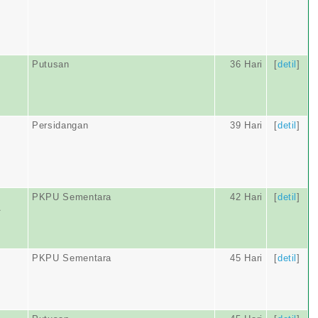
Putusan
36 Hari
[
detil
]
Persidangan
39 Hari
[
detil
]
PKPU Sementara
42 Hari
[
detil
]
A
PKPU Sementara
45 Hari
[
detil
]