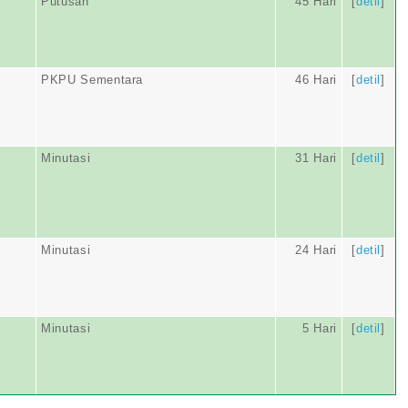
Putusan
45 Hari
[
detil
]
PKPU Sementara
46 Hari
[
detil
]
Minutasi
31 Hari
[
detil
]
Minutasi
24 Hari
[
detil
]
Minutasi
5 Hari
[
detil
]