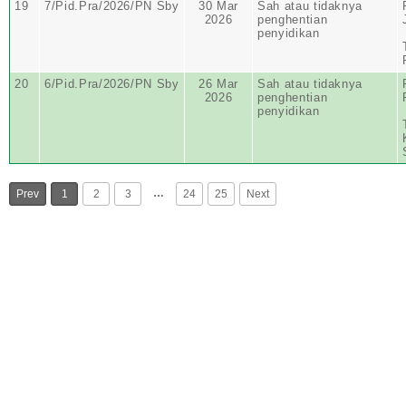
19
7/Pid.Pra/2026/PN Sby
30 Mar
Sah atau tidaknya
2026
penghentian
penyidikan
20
6/Pid.Pra/2026/PN Sby
26 Mar
Sah atau tidaknya
2026
penghentian
penyidikan
…
Prev
1
2
3
24
25
Next