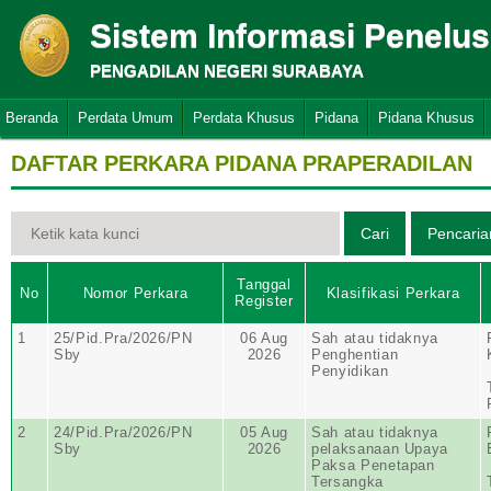
Sistem Informasi Penelu
PENGADILAN NEGERI SURABAYA
Beranda
Perdata Umum
Perdata Khusus
Pidana
Pidana Khusus
DAFTAR PERKARA PIDANA PRAPERADILAN
Tanggal
No
Nomor Perkara
Klasifikasi Perkara
Register
1
25/Pid.Pra/2026/PN
06 Aug
Sah atau tidaknya
Sby
2026
Penghentian
Penyidikan
2
24/Pid.Pra/2026/PN
05 Aug
Sah atau tidaknya
Sby
2026
pelaksanaan Upaya
Paksa Penetapan
Tersangka