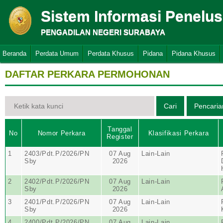
Sistem Informasi Penelu
PENGADILAN NEGERI SURABAYA
Beranda
Perdata Umum
Perdata Khusus
Pidana
Pidana Khusus
DAFTAR PERKARA PERMOHONAN
Tanggal
No
Nomor Perkara
Klasifikasi Perkara
Register
1
2403/Pdt.P/2026/PN
07 Aug
Lain-Lain
Sby
2026
2
2402/Pdt.P/2026/PN
07 Aug
Lain-Lain
Sby
2026
3
2401/Pdt.P/2026/PN
07 Aug
Lain-Lain
Sby
2026
4
2400/Pdt.P/2026/PN
07 Aug
Lain-Lain