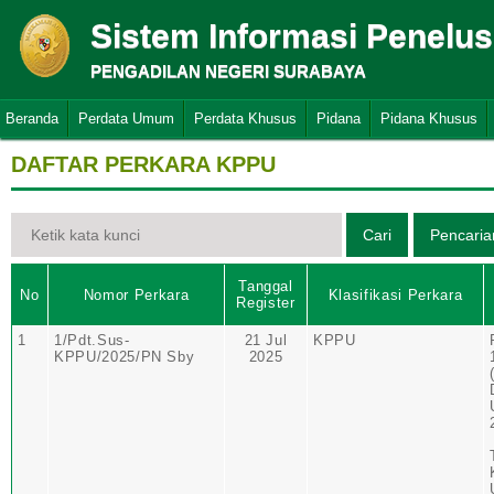
Sistem Informasi Penelu
PENGADILAN NEGERI SURABAYA
Beranda
Perdata Umum
Perdata Khusus
Pidana
Pidana Khusus
DAFTAR PERKARA KPPU
Tanggal
No
Nomor Perkara
Klasifikasi Perkara
Register
1
1/Pdt.Sus-
21 Jul
KPPU
KPPU/2025/PN Sby
2025