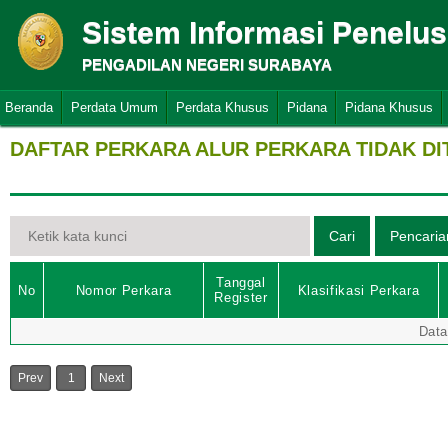
Sistem Informasi Penelu
PENGADILAN NEGERI SURABAYA
Beranda
Perdata Umum
Perdata Khusus
Pidana
Pidana Khusus
DAFTAR PERKARA ALUR PERKARA TIDAK D
Tanggal
No
Nomor Perkara
Klasifikasi Perkara
Register
Data
Prev
1
Next