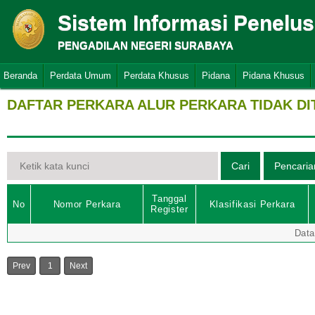
Sistem Informasi Penelu
PENGADILAN NEGERI SURABAYA
Beranda
Perdata Umum
Perdata Khusus
Pidana
Pidana Khusus
DAFTAR PERKARA ALUR PERKARA TIDAK D
Tanggal
No
Nomor Perkara
Klasifikasi Perkara
Register
Data
Prev
1
Next