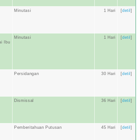
Minutasi
1 Hari
[
detil
]
Minutasi
1 Hari
[
detil
]
i Ibu
Persidangan
30 Hari
[
detil
]
Dismissal
36 Hari
[
detil
]
Pemberitahuan Putusan
45 Hari
[
detil
]