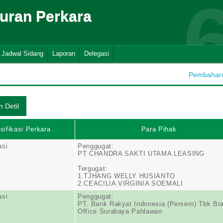
suran Perkara
Jadwal Sidang
Laporan
Delegasi
Pembaharua
sifikasi Perkara
Para Pihak
asi
Penggugat:
PT CHANDRA SAKTI UTAMA LEASING
Tergugat:
1.TJHANG WELLY HUSIANTO
2.CEACILIA VIRGINIA SOEMALI
asi
Penggugat:
PT. Bank Rakyat Indonesia (Persero) Tbk Br
Office Surabaya Pahlawan