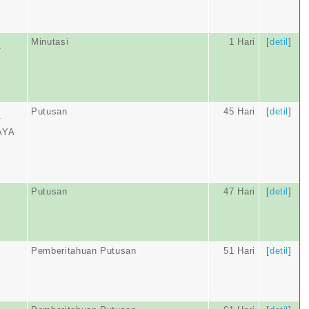
Minutasi
1 Hari
[
detil
]
T
Putusan
45 Hari
[
detil
]
T
AYA
Putusan
47 Hari
[
detil
]
Pemberitahuan Putusan
51 Hari
[
detil
]