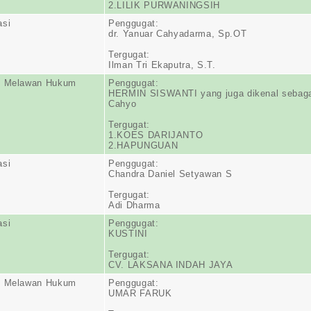
2.LILIK PURWANINGSIH
asi
Penggugat:
dr. Yanuar Cahyadarma, Sp.OT
Tergugat:
Ilman Tri Ekaputra, S.T.
n Melawan Hukum
Penggugat:
HERMIN SISWANTI yang juga dikenal sebaga
Cahyo
Tergugat:
1.KOES DARIJANTO
2.HAPUNGUAN
asi
Penggugat:
Chandra Daniel Setyawan S
Tergugat:
Adi Dharma
asi
Penggugat:
KUSTINI
Tergugat:
CV. LAKSANA INDAH JAYA
n Melawan Hukum
Penggugat:
UMAR FARUK