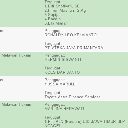
Tergugat:
1.Elfi Shofiyati, SE
2.Imron Mashuri, S.Ag
3.Supijah
4.Baddini
5.Efa Mailani
asi
Penggugat:
RONALDY LEO KELVIANTO
Tergugat:
PT. ATEKA JAYA PRIMANTARA
n Melawan Hukum
Penggugat:
HERMIN SISWANTI
Tergugat:
KOES DARIJANTO
asi
Penggugat:
YUSSA MARULLI
Tergugat:
Toyota Astra Finance Services
n Melawan Hukum
Penggugat:
MARLINA HERAWATI
Tergugat:
1.PT. PLN (Persero) UID JAWA TIMUR ULP
NGAGEL