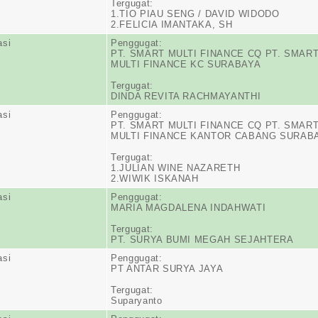
Tergugat:
1.TIO PIAU SENG / DAVID WIDODO
2.FELICIA IMANTAKA, SH
asi
Penggugat:
PT. SMART MULTI FINANCE CQ PT. SMAR
MULTI FINANCE KC SURABAYA
Tergugat:
DINDA REVITA RACHMAYANTHI
asi
Penggugat:
PT. SMART MULTI FINANCE CQ PT. SMAR
MULTI FINANCE KANTOR CABANG SURAB
Tergugat:
1.JULIAN WINE NAZARETH
2.WIWIK ISKANAH
asi
Penggugat:
MARIA MAGDALENA INDAHWATI
Tergugat:
PT. SURYA BUMI MEGAH SEJAHTERA
asi
Penggugat:
PT ANTAR SURYA JAYA
Tergugat:
Suparyanto