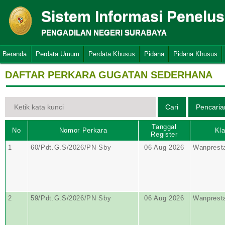
Sistem Informasi Penelu
PENGADILAN NEGERI SURABAYA
Beranda
Perdata Umum
Perdata Khusus
Pidana
Pidana Khusus
DAFTAR PERKARA GUGATAN SEDERHANA
Tanggal
No
Nomor Perkara
Kla
Register
1
60/Pdt.G.S/2026/PN Sby
06 Aug 2026
Wanprest
2
59/Pdt.G.S/2026/PN Sby
06 Aug 2026
Wanprest