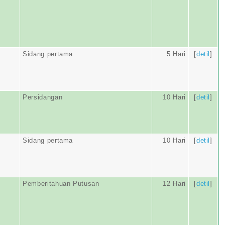
Sidang pertama
5 Hari
[
detil
]
Persidangan
10 Hari
[
detil
]
Sidang pertama
10 Hari
[
detil
]
Pemberitahuan Putusan
12 Hari
[
detil
]