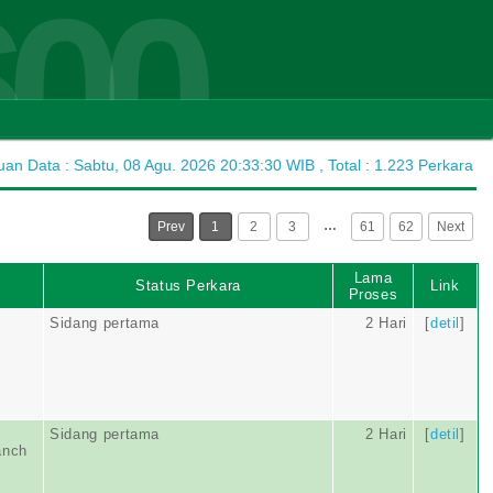
600
n Data : Sabtu, 08 Agu. 2026 20:33:30 WIB , Total : 1.223 Perkara
…
Prev
1
2
3
61
62
Next
Lama
Status Perkara
Link
Proses
Sidang pertama
2 Hari
[
detil
]
Sidang pertama
2 Hari
[
detil
]
anch