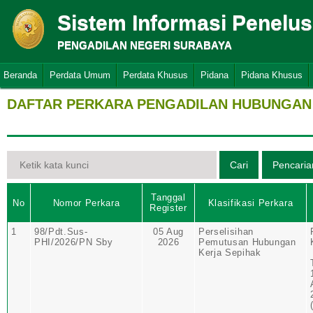
Sistem Informasi Penelu
PENGADILAN NEGERI SURABAYA
Beranda
Perdata Umum
Perdata Khusus
Pidana
Pidana Khusus
DAFTAR PERKARA PENGADILAN HUBUNGAN 
Tanggal
No
Nomor Perkara
Klasifikasi Perkara
Register
1
98/Pdt.Sus-
05 Aug
Perselisihan
PHI/2026/PN Sby
2026
Pemutusan Hubungan
Kerja Sepihak