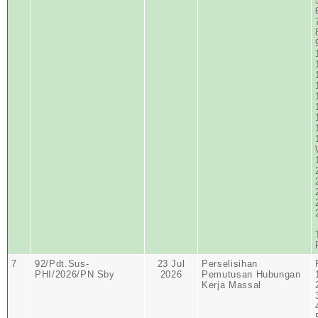
7
92/Pdt.Sus-
23 Jul
Perselisihan
PHI/2026/PN Sby
2026
Pemutusan Hubungan
Kerja Massal