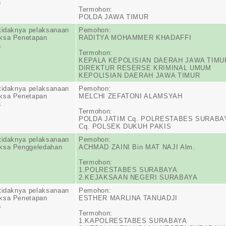
a
Termohon:
POLDA JAWA TIMUR
tidaknya pelaksanaan
Pemohon:
ksa Penetapan
RADITYA MOHAMMER KHADAFFI
a
Termohon:
KEPALA KEPOLISIAN DAERAH JAWA TIMU
DIREKTUR RESERSE KRIMINAL UMUM
KEPOLISIAN DAERAH JAWA TIMUR
tidaknya pelaksanaan
Pemohon:
ksa Penetapan
MELCHI ZEFATONI ALAMSYAH
a
Termohon:
POLDA JATIM Cq. POLRESTABES SURABA
Cq. POLSEK DUKUH PAKIS
tidaknya pelaksanaan
Pemohon:
ksa Penggeledahan
ACHMAD ZAINI Bin MAT NAJI Alm.
Termohon:
1.POLRESTABES SURABAYA
2.KEJAKSAAN NEGERI SURABAYA
tidaknya pelaksanaan
Pemohon:
ksa Penetapan
ESTHER MARLINA TANUADJI
a
Termohon:
1.KAPOLRESTABES SURABAYA