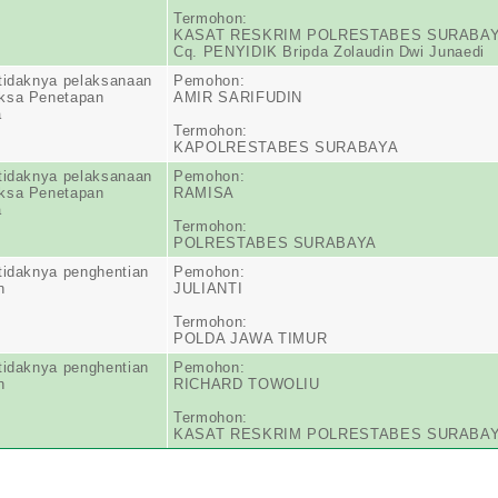
Termohon:
KASAT RESKRIM POLRESTABES SURABA
Cq. PENYIDIK Bripda Zolaudin Dwi Junaedi
tidaknya pelaksanaan
Pemohon:
ksa Penetapan
AMIR SARIFUDIN
a
Termohon:
KAPOLRESTABES SURABAYA
tidaknya pelaksanaan
Pemohon:
ksa Penetapan
RAMISA
a
Termohon:
POLRESTABES SURABAYA
tidaknya penghentian
Pemohon:
n
JULIANTI
Termohon:
POLDA JAWA TIMUR
tidaknya penghentian
Pemohon:
n
RICHARD TOWOLIU
Termohon:
KASAT RESKRIM POLRESTABES SURABA