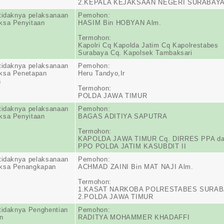
2.KEPALA KEJAKSAAN NEGERI SURABAY
tidaknya pelaksanaan
Pemohon:
ksa Penyitaan
HASIM Bin HOBYAN Alm.
Termohon:
Kapolri Cq Kapolda Jatim Cq Kapolrestabes
Surabaya Cq. Kapolsek Tambaksari
tidaknya pelaksanaan
Pemohon:
ksa Penetapan
Heru Tandyo,Ir
a
Termohon:
POLDA JAWA TIMUR
tidaknya pelaksanaan
Pemohon:
ksa Penyitaan
BAGAS ADITIYA SAPUTRA
Termohon:
KAPOLDA JAWA TIMUR Cq. DIRRES PPA d
PPO POLDA JATIM KASUBDIT II
tidaknya pelaksanaan
Pemohon:
ksa Penangkapan
ACHMAD ZAINI Bin MAT NAJI Alm.
Termohon:
1.KASAT NARKOBA POLRESTABES SURAB
2.POLDA JAWA TIMUR
tidaknya Penghentian
Pemohon:
n
RADITYA MOHAMMER KHADAFFI