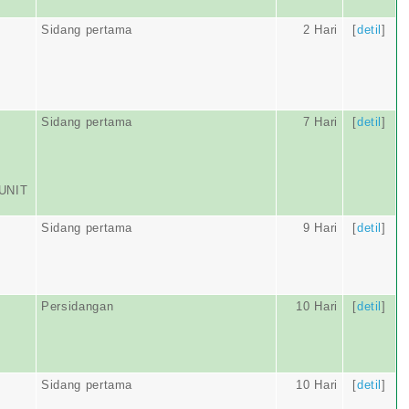
Sidang pertama
2 Hari
[
detil
]
Sidang pertama
7 Hari
[
detil
]
UNIT
Sidang pertama
9 Hari
[
detil
]
Persidangan
10 Hari
[
detil
]
Sidang pertama
10 Hari
[
detil
]