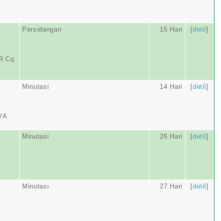
Persidangan
15 Hari
[
detil
]
R Cq
Minutasi
14 Hari
[
detil
]
YA
Minutasi
26 Hari
[
detil
]
Minutasi
27 Hari
[
detil
]