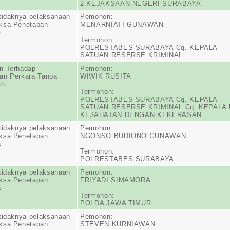
2.KEJAKSAAN NEGERI SURABAYA
tidaknya pelaksanaan
Pemohon:
ksa Penetapan
MENARNIATI GUNAWAN
a
Termohon:
POLRESTABES SURABAYA Cq. KEPALA
SATUAN RESERSE KRIMINAL
n Terhadap
Pemohon:
an Perkara Tanpa
WIWIK RUSITA
ah
Termohon:
POLRESTABES SURABAYA Cq. KEPALA
SATUAN RESERSE KRIMINAL Cq. KEPALA 
KEJAHATAN DENGAN KEKERASAN
tidaknya pelaksanaan
Pemohon:
ksa Penetapan
NGONSO BUDIONO GUNAWAN
a
Termohon:
POLRESTABES SURABAYA
tidaknya pelaksanaan
Pemohon:
ksa Penetapan
FRIYADI SIMAMORA
a
Termohon:
POLDA JAWA TIMUR
tidaknya pelaksanaan
Pemohon:
ksa Penetapan
STEVEN KURNIAWAN