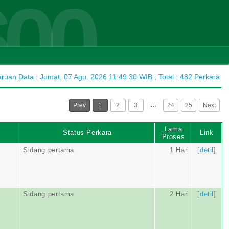
600
uan Data : Jumat, 07 Agu. 2026 11:49:30 WIB , Total : 482 Perkara
…
Prev
1
2
3
24
25
Next
Lama
Status Perkara
Link
Proses
Sidang pertama
1 Hari
[
detil
]
Sidang pertama
2 Hari
[
detil
]