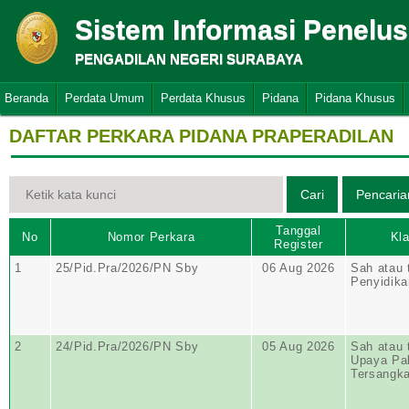
Sistem Informasi Penelu
PENGADILAN NEGERI SURABAYA
Beranda
Perdata Umum
Perdata Khusus
Pidana
Pidana Khusus
DAFTAR PERKARA PIDANA PRAPERADILAN
Tanggal
No
Nomor Perkara
Kla
Register
1
25/Pid.Pra/2026/PN Sby
06 Aug 2026
Sah atau 
Penyidika
2
24/Pid.Pra/2026/PN Sby
05 Aug 2026
Sah atau 
Upaya Pa
Tersangk