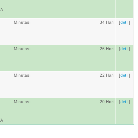
YA
Minutasi
34 Hari
[
detil
]
Minutasi
26 Hari
[
detil
]
Minutasi
22 Hari
[
detil
]
Minutasi
20 Hari
[
detil
]
YA