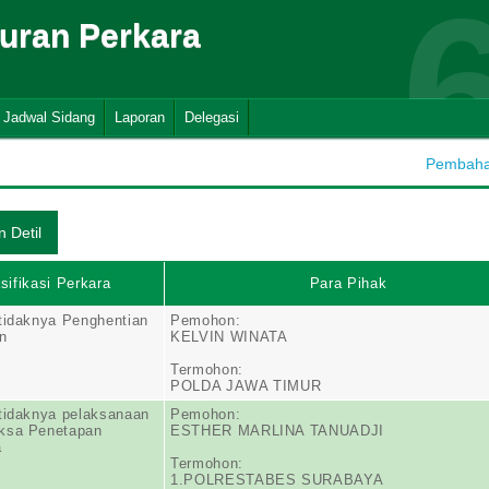
suran Perkara
Jadwal Sidang
Laporan
Delegasi
Pembahar
sifikasi Perkara
Para Pihak
tidaknya Penghentian
Pemohon:
n
KELVIN WINATA
Termohon:
POLDA JAWA TIMUR
tidaknya pelaksanaan
Pemohon:
ksa Penetapan
ESTHER MARLINA TANUADJI
a
Termohon:
1.POLRESTABES SURABAYA