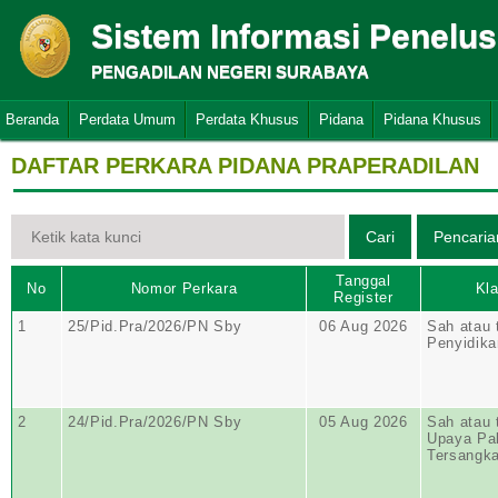
Sistem Informasi Penelu
PENGADILAN NEGERI SURABAYA
Beranda
Perdata Umum
Perdata Khusus
Pidana
Pidana Khusus
DAFTAR PERKARA PIDANA PRAPERADILAN
Tanggal
No
Nomor Perkara
Kla
Register
1
25/Pid.Pra/2026/PN Sby
06 Aug 2026
Sah atau 
Penyidika
2
24/Pid.Pra/2026/PN Sby
05 Aug 2026
Sah atau 
Upaya Pa
Tersangk