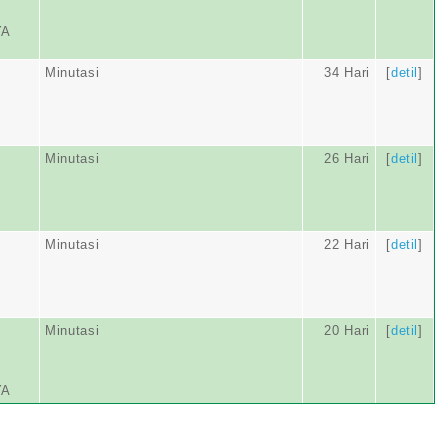
YA
Minutasi
34 Hari
[
detil
]
Minutasi
26 Hari
[
detil
]
Minutasi
22 Hari
[
detil
]
Minutasi
20 Hari
[
detil
]
YA