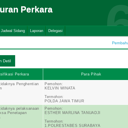
suran Perkara
Jadwal Sidang
Laporan
Delegasi
Pembahar
sifikasi Perkara
Para Pihak
tidaknya Penghentian
Pemohon:
n
KELVIN WINATA
Termohon:
POLDA JAWA TIMUR
tidaknya pelaksanaan
Pemohon:
ksa Penetapan
ESTHER MARLINA TANUADJI
a
Termohon:
1.POLRESTABES SURABAYA