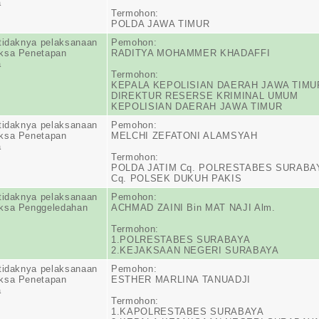
a
Termohon:
POLDA JAWA TIMUR
tidaknya pelaksanaan
Pemohon:
ksa Penetapan
RADITYA MOHAMMER KHADAFFI
a
Termohon:
KEPALA KEPOLISIAN DAERAH JAWA TIMU
DIREKTUR RESERSE KRIMINAL UMUM
KEPOLISIAN DAERAH JAWA TIMUR
tidaknya pelaksanaan
Pemohon:
ksa Penetapan
MELCHI ZEFATONI ALAMSYAH
a
Termohon:
POLDA JATIM Cq. POLRESTABES SURABA
Cq. POLSEK DUKUH PAKIS
tidaknya pelaksanaan
Pemohon:
ksa Penggeledahan
ACHMAD ZAINI Bin MAT NAJI Alm.
Termohon:
1.POLRESTABES SURABAYA
2.KEJAKSAAN NEGERI SURABAYA
tidaknya pelaksanaan
Pemohon:
ksa Penetapan
ESTHER MARLINA TANUADJI
a
Termohon:
1.KAPOLRESTABES SURABAYA