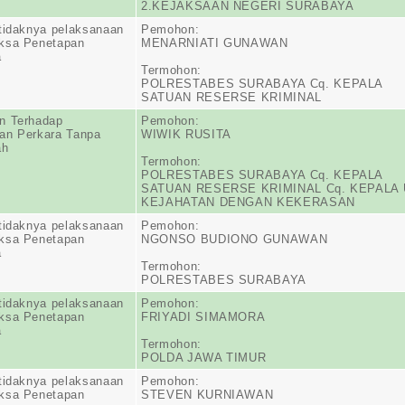
2.KEJAKSAAN NEGERI SURABAYA
tidaknya pelaksanaan
Pemohon:
ksa Penetapan
MENARNIATI GUNAWAN
a
Termohon:
POLRESTABES SURABAYA Cq. KEPALA
SATUAN RESERSE KRIMINAL
n Terhadap
Pemohon:
an Perkara Tanpa
WIWIK RUSITA
ah
Termohon:
POLRESTABES SURABAYA Cq. KEPALA
SATUAN RESERSE KRIMINAL Cq. KEPALA 
KEJAHATAN DENGAN KEKERASAN
tidaknya pelaksanaan
Pemohon:
ksa Penetapan
NGONSO BUDIONO GUNAWAN
a
Termohon:
POLRESTABES SURABAYA
tidaknya pelaksanaan
Pemohon:
ksa Penetapan
FRIYADI SIMAMORA
a
Termohon:
POLDA JAWA TIMUR
tidaknya pelaksanaan
Pemohon:
ksa Penetapan
STEVEN KURNIAWAN