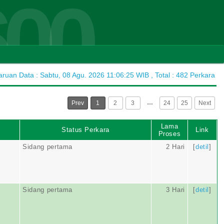
600
uan Data : Sabtu, 08 Agu. 2026 11:06:25 WIB , Total : 482 Perkara
…
Prev
1
2
3
24
25
Next
Lama
Status Perkara
Link
Proses
Sidang pertama
2 Hari
[
detil
]
Sidang pertama
3 Hari
[
detil
]