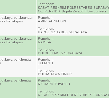
Termohon:
KASAT RESKRIM POLRESTABES SURABA
Cq. PENYIDIK Bripda Zolaudin Dwi Junaedi
tidaknya pelaksanaan
Pemohon:
ksa Penetapan
AMIR SARIFUDIN
a
Termohon:
KAPOLRESTABES SURABAYA
tidaknya pelaksanaan
Pemohon:
ksa Penetapan
RAMISA
a
Termohon:
POLRESTABES SURABAYA
tidaknya penghentian
Pemohon:
n
JULIANTI
Termohon:
POLDA JAWA TIMUR
tidaknya penghentian
Pemohon:
n
RICHARD TOWOLIU
Termohon:
KASAT RESKRIM POLRESTABES SURABA