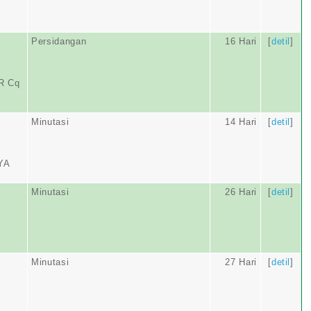
Persidangan
16 Hari
[
detil
]
R Cq
Minutasi
14 Hari
[
detil
]
YA
Minutasi
26 Hari
[
detil
]
Minutasi
27 Hari
[
detil
]