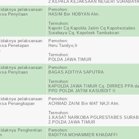
2.KEPALA KEJAKSAAN NEGERI SURABAY
tidaknya pelaksanaan
Pemohon:
ksa Penyitaan
HASIM Bin HOBYAN Alm.
Termohon:
Kapolri Cq Kapolda Jatim Cq Kapolrestabes
Surabaya Cq. Kapolsek Tambaksari
tidaknya pelaksanaan
Pemohon:
ksa Penetapan
Heru Tandyo,Ir
a
Termohon:
POLDA JAWA TIMUR
tidaknya pelaksanaan
Pemohon:
ksa Penyitaan
BAGAS ADITIYA SAPUTRA
Termohon:
KAPOLDA JAWA TIMUR Cq. DIRRES PPA d
PPO POLDA JATIM KASUBDIT II
tidaknya pelaksanaan
Pemohon:
ksa Penangkapan
ACHMAD ZAINI Bin MAT NAJI Alm.
Termohon:
1.KASAT NARKOBA POLRESTABES SURAB
2.POLDA JAWA TIMUR
tidaknya Penghentian
Pemohon:
n
RADITYA MOHAMMER KHADAFFI