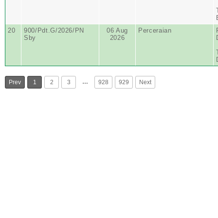
20
900/Pdt.G/2026/PN
06 Aug
Perceraian
Sby
2026
…
Prev
1
2
3
928
929
Next