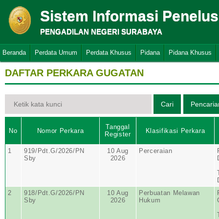
Sistem Informasi Penelu
PENGADILAN NEGERI SURABAYA
Beranda
Perdata Umum
Perdata Khusus
Pidana
Pidana Khusus
DAFTAR PERKARA GUGATAN
Tanggal
No
Nomor Perkara
Klasifikasi Perkara
Register
1
919/Pdt.G/2026/PN
10 Aug
Perceraian
Sby
2026
2
918/Pdt.G/2026/PN
10 Aug
Perbuatan Melawan
Sby
2026
Hukum