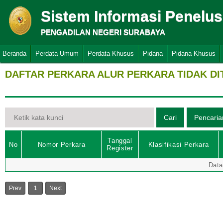
Sistem Informasi Penelu
PENGADILAN NEGERI SURABAYA
Beranda
Perdata Umum
Perdata Khusus
Pidana
Pidana Khusus
DAFTAR PERKARA ALUR PERKARA TIDAK D
Tanggal
No
Nomor Perkara
Klasifikasi Perkara
Register
Data
Prev
1
Next