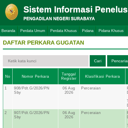
Sistem Informasi Penelu
PENGADILAN NEGERI SURABAYA
Beranda
Perdata Umum
Perdata Khusus
Pidana
Pidana Khusus
DAFTAR PERKARA GUGATAN
Tanggal
No
Nomor Perkara
Klasifikasi Perkara
Register
1
908/Pdt.G/2026/PN
06 Aug
Perceraian
Sby
2026
2
907/Pdt.G/2026/PN
06 Aug
Perceraian
Sby
2026