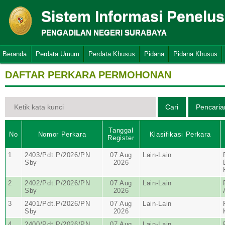
Sistem Informasi Penelu
PENGADILAN NEGERI SURABAYA
Beranda
Perdata Umum
Perdata Khusus
Pidana
Pidana Khusus
DAFTAR PERKARA PERMOHONAN
Tanggal
No
Nomor Perkara
Klasifikasi Perkara
Register
1
2403/Pdt.P/2026/PN
07 Aug
Lain-Lain
Sby
2026
2
2402/Pdt.P/2026/PN
07 Aug
Lain-Lain
Sby
2026
3
2401/Pdt.P/2026/PN
07 Aug
Lain-Lain
Sby
2026
4
2400/Pdt.P/2026/PN
07 Aug
Lain-Lain