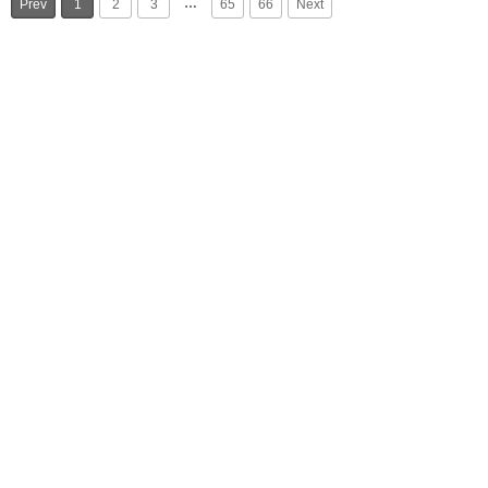
…
Prev
1
2
3
65
66
Next