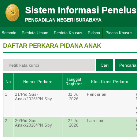
Sistem Informasi Penelu
PENGADILAN NEGERI SURABAYA
Beranda
Perdata Umum
Perdata Khusus
Pidana
Pidana Khusus
DAFTAR PERKARA PIDANA ANAK
Tanggal
No
Nomor Perkara
Klasifikasi Perkara
Register
1
21/Pid.Sus-
31 Jul
Pencurian
Anak/2026/PN Sby
2026
2
20/Pid.Sus-
27 Jul
Lain-Lain
Anak/2026/PN Sby
2026