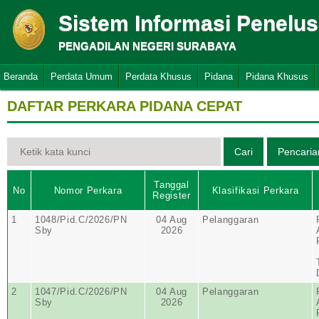
Sistem Informasi Penelu
PENGADILAN NEGERI SURABAYA
Beranda
Perdata Umum
Perdata Khusus
Pidana
Pidana Khusus
DAFTAR PERKARA PIDANA CEPAT
Tanggal
No
Nomor Perkara
Klasifikasi Perkara
Register
1
1048/Pid.C/2026/PN
04 Aug
Pelanggaran
Sby
2026
2
1047/Pid.C/2026/PN
04 Aug
Pelanggaran
Sby
2026