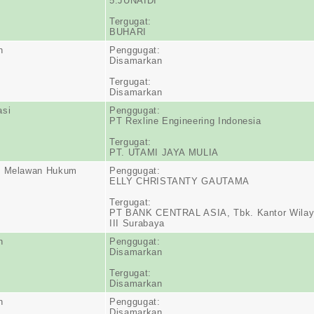
5.JUNAIDI
Tergugat:
BUHARI
n
Penggugat:
Disamarkan
Tergugat:
Disamarkan
asi
Penggugat:
PT Rexline Engineering Indonesia
Tergugat:
PT. UTAMI JAYA MULIA
n Melawan Hukum
Penggugat:
ELLY CHRISTANTY GAUTAMA
Tergugat:
PT BANK CENTRAL ASIA, Tbk. Kantor Wila
III Surabaya
n
Penggugat:
Disamarkan
Tergugat:
Disamarkan
n
Penggugat:
Disamarkan