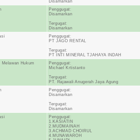
Disamarkan
n
Penggugat:
Disamarkan
Tergugat:
Disamarkan
asi
Penggugat:
PT JAGO RENTAL
Tergugat:
PT INTI MINERAL TJAHAYA INDAH
n Melawan Hukum
Penggugat:
Michael Krtistanto
Tergugat:
PT. Rajawali Anugerah Jaya Agung
n
Penggugat:
Disamarkan
Tergugat:
Disamarkan
asi
Penggugat:
1.KASIATIN
2.MUDMAINAH
3.ACHMAD CHOIRUL
4.MUNAWAROH