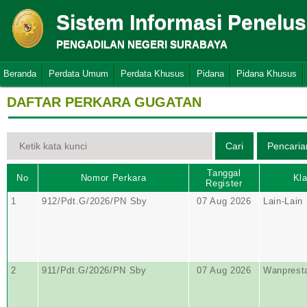
Sistem Informasi Penelu
PENGADILAN NEGERI SURABAYA
Beranda
Perdata Umum
Perdata Khusus
Pidana
Pidana Khusus
DAFTAR PERKARA GUGATAN
Tanggal
No
Nomor Perkara
Kla
Register
1
912/Pdt.G/2026/PN Sby
07 Aug 2026
Lain-Lain
2
911/Pdt.G/2026/PN Sby
07 Aug 2026
Wanprest