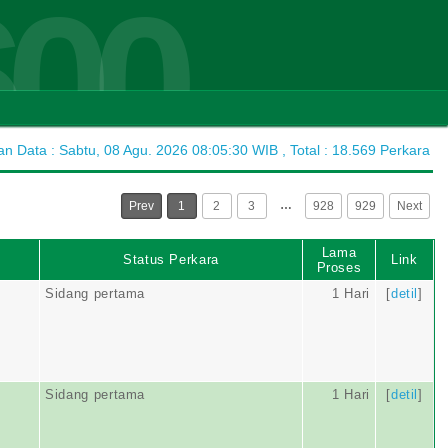
600
 Data : Sabtu, 08 Agu. 2026 08:05:30 WIB , Total : 18.569 Perkara
…
Prev
1
2
3
928
929
Next
Lama
Status Perkara
Link
Proses
Sidang pertama
1 Hari
[
detil
]
Sidang pertama
1 Hari
[
detil
]