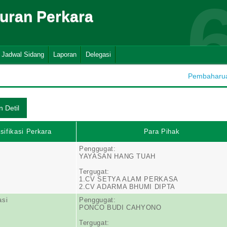
suran Perkara
Jadwal Sidang
Laporan
Delegasi
Pembaharuan
sifikasi Perkara
Para Pihak
Penggugat:
YAYASAN HANG TUAH
Tergugat:
1.CV SETYA ALAM PERKASA
2.CV ADARMA BHUMI DIPTA
asi
Penggugat:
PONCO BUDI CAHYONO
Tergugat: